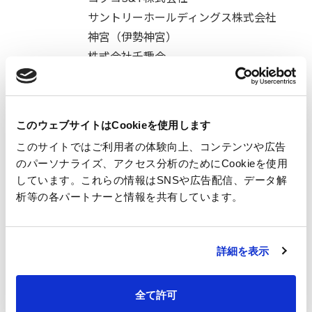
サントリーホールディングス株式会社
神宮（伊勢神宮）
株式会社千趣会
株式会社ソニー・ミュージックコミュ
ニケーションズ
株式会社大丸松坂屋百貨店
このウェブサイトはCookieを使用します
株式会社デザインフィル
このサイトではご利用者の体験向上、コンテンツや広告
株式会社ナゴヤキャッスル
のパーソナライズ、アクセス分析のためにCookieを使用
株式会社日米英語学院
しています。これらの情報はSNSや広告配信、データ解
名糖産業株式会社
析等の各パートナーと情報を共有しています。
日本メナード化粧品株式会社
株式会社ベネッセコーポレーション
株式会社ホワイトハウス
詳細を表示
株式会社ユー・エス・ジェイ
UCC上島珈琲株式会社
全て許可
その他（五十音順）