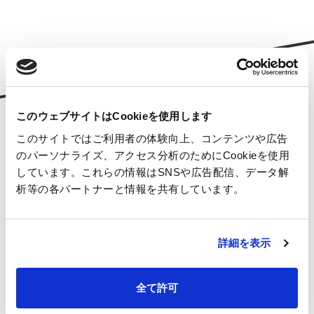
このウェブサイトはCookieを使用します
Tokyo Office
このサイトではご利用者の体験向上、コンテンツや広告
東京オフィス
のパーソナライズ、アクセス分析のためにCookieを使用
しています。これらの情報はSNSや広告配信、データ解
TEL
03-6823-6650
析等の各パートナーと情報を共有しています。
FAX
03-6823-6651
東京都千代田区神田神保町2-4
東京建物神保町ビル7F
詳細を表示
Access
Nagoya Office
全て許可
名古屋オフィス